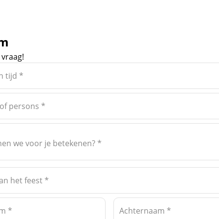
om
e vraag!
 tijd
*
of persons
*
en we voor je betekenen?
*
an het feest
*
am
*
Achternaam
*