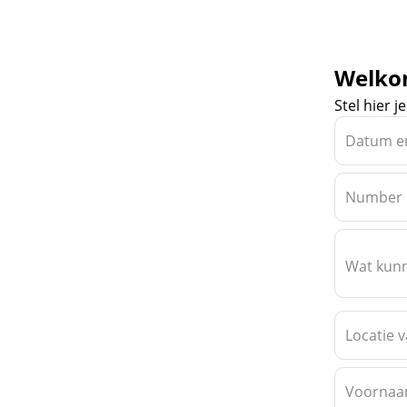
Welk
Stel hier j
Datum en
Number 
Wat kunn
Locatie v
Voorna