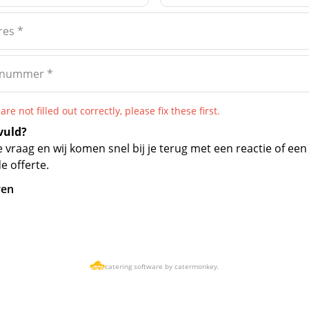
res
*
nnummer
*
re not filled out correctly, please fix these first.
vuld?
e vraag en wij komen snel bij je terug met een reactie of ee
de offerte.
ren
catering software by catermonkey.