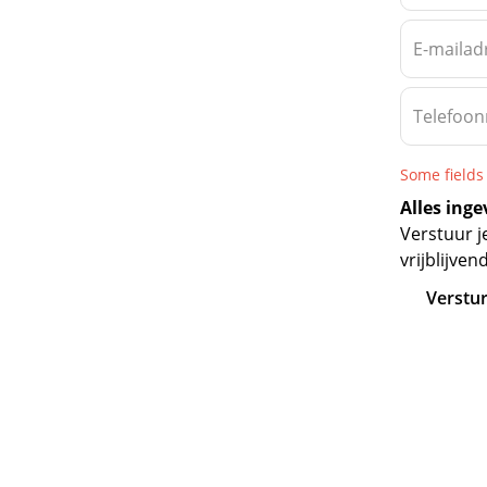
E-mailad
Telefoo
Some fields a
Alles inge
Verstuur j
vrijblijven
Verstu